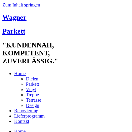
Zum Inhalt springen
Wagner
Parkett
"KUNDENNAH,
KOMPETENT,
ZUVERLÄSSIG."
Home
Dielen
Parkett
Vinyl
Treppe
Terrasse
Design
Renovierung
Lieferprogramm
Kontakt
Home