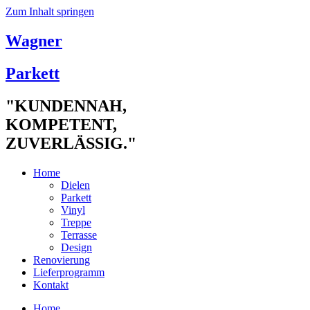
Zum Inhalt springen
Wagner
Parkett
"KUNDENNAH,
KOMPETENT,
ZUVERLÄSSIG."
Home
Dielen
Parkett
Vinyl
Treppe
Terrasse
Design
Renovierung
Lieferprogramm
Kontakt
Home